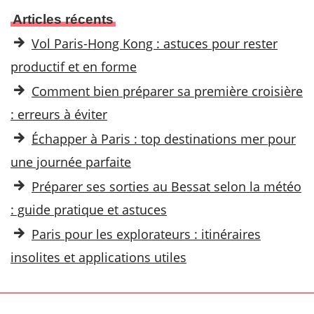
e
Articles récents
r
Vol Paris-Hong Kong : astuces pour rester
c
h
productif et en forme
e
Comment bien préparer sa première croisière
r
: erreurs à éviter
Échapper à Paris : top destinations mer pour
:
une journée parfaite
Préparer ses sorties au Bessat selon la météo
: guide pratique et astuces
Paris pour les explorateurs : itinéraires
insolites et applications utiles