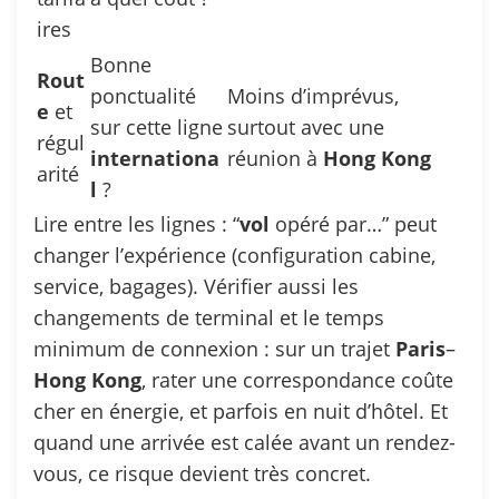
ires
Bonne
Rout
ponctualité
Moins d’imprévus,
e
et
sur cette ligne
surtout avec une
régul
internationa
réunion à
Hong
Kong
arité
l
?
Lire entre les lignes : “
vol
opéré par…” peut
changer l’expérience (configuration cabine,
service, bagages). Vérifier aussi les
changements de terminal et le temps
minimum de connexion : sur un trajet
Paris
–
Hong
Kong
, rater une correspondance coûte
cher en énergie, et parfois en nuit d’hôtel. Et
quand une arrivée est calée avant un rendez-
vous, ce risque devient très concret.