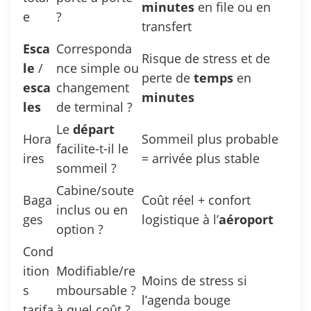
minutes
en file ou en
e
?
transfert
Esca
Corresponda
Risque de stress et de
le
/
nce simple ou
perte de
temps
en
esca
changement
minutes
les
de terminal ?
Le
départ
Hora
Sommeil plus probable
facilite-t-il le
ires
= arrivée plus stable
sommeil ?
Cabine/soute
Baga
Coût réel + confort
inclus ou en
ges
logistique à l’
aéroport
option ?
Cond
ition
Modifiable/re
Moins de stress si
s
mboursable ?
l’agenda bouge
tarifa
à quel coût ?