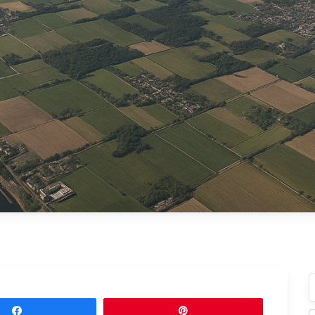
Partagez
Épingle