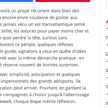
c
voilà un projet récurrent dans bien des
 ou encore envie soudaine de goûter aux
r
’a jamais vécu un vol transatlantique semé
c
 billet, les astuces pour payer moins cher et
r
e quoi perdre la tête, surtout sans
évoient ce périple, quelques réflexes
r
 le guide, signalons à ceux en quête d’idées
c
senté avec la même démarche pratique : en
:
té réserve souvent de bonnes surprises.
p
avec simplicité, anticipation et quelques
s impersonnels des grands aéroports. Se
m
ation peut arriver. Pourtant, en gardant la
des compagnies à choisir jusqu’à l’atterrissage
ewark, chaque étape mérite réflexion.
i